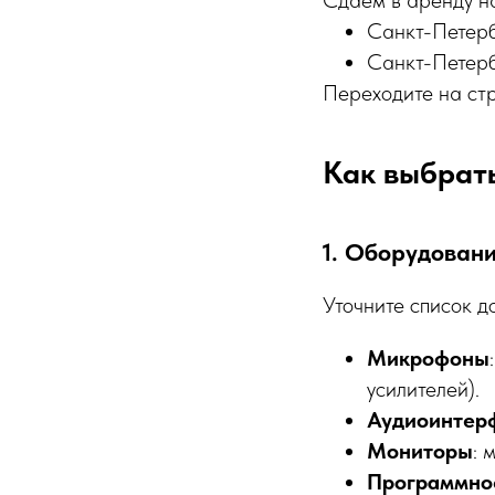
Сдаем в аренду н
Санкт-Петерб
Санкт-Петерб
Переходите на ст
Как выбрать
1. Оборудован
Уточните список д
Микрофоны
усилителей).
Аудиоинтер
Мониторы
: 
Программно