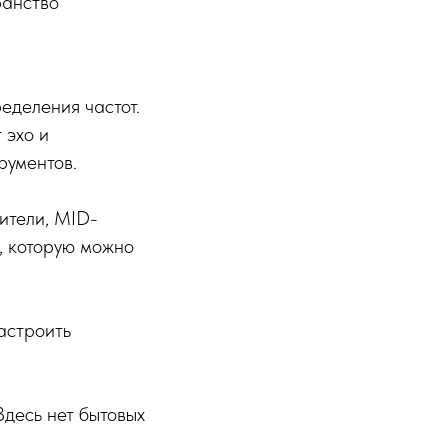
ранство
еделения частот.
 эхо и
рументов.
ители, MID-
, которую можно
астроить
Здесь нет бытовых