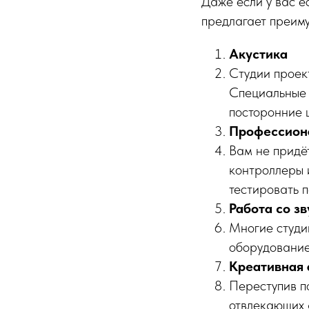
Даже если у вас 
предлагает преиму
Акустика
Студии проект
Специальные 
посторонние ш
Профессион
Вам не придё
контроллеры 
тестировать п
Работа со з
Многие студи
оборудование
Креативная
Переступив по
отвлекающих 