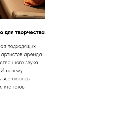
о для творчества
щая подходящих
 артистов аренда
ственного звука.
 И почему
м все нюансы
, кто готов