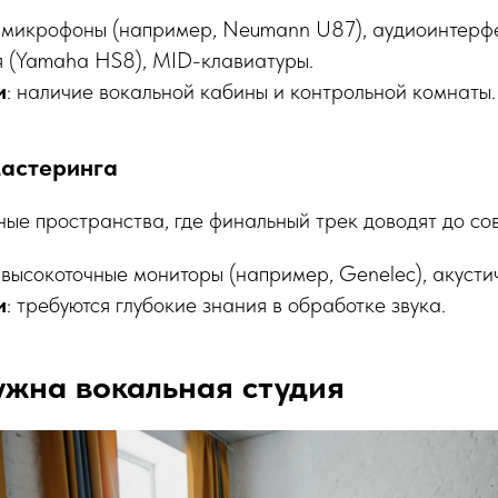
: микрофоны (например, Neumann U87), аудиоинтерф
я (Yamaha HS8), MID-клавиатуры.
и
: наличие вокальной кабины и контрольной комнаты.
мастеринга
ые пространства, где финальный трек доводят до со
: высокоточные мониторы (например, Genelec), акусти
и
: требуются глубокие знания в обработке звука.
ужна вокальная студия