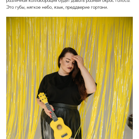
различная коллаборация будет давать разный окрас голоса.
Это губы, мягкое небо, язык, преддверие гортани.