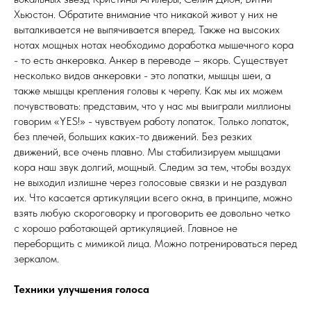
Хьюстон. Обратите внимание что никакой живот у них не
выталкивается не выпячивается вперед. Также на высоких
нотах мощных нотах необходимо доработка мышечного кора
- то есть анкеровка. Анкер в переводе – якорь. Существует
несколько видов анкеровки - это лопатки, мышцы шеи, а
также мышцы крепления головы к черепу. Как мы их можем
почувствовать: представим, что у нас мы выиграли миллионы
говорим «YES!» - чувствуем работу лопаток. Только лопаток,
без плечей, больших каких-то движений. Без резких
движений, все очень плавно. Мы стабилизируем мышцами
кора наш звук долгий, мощный. Следим за тем, чтобы воздух
не выходил излишне через голосовые связки и не раздувал
их. Что касается артикуляции всего окна, в принципе, можно
взять любую скороговорку и проговорить ее довольно четко
с хорошо работающей артикуляцией. Главное не
переборщить с мимикой лица. Можно потренироваться перед
зеркалом.
Техники улучшения голоса