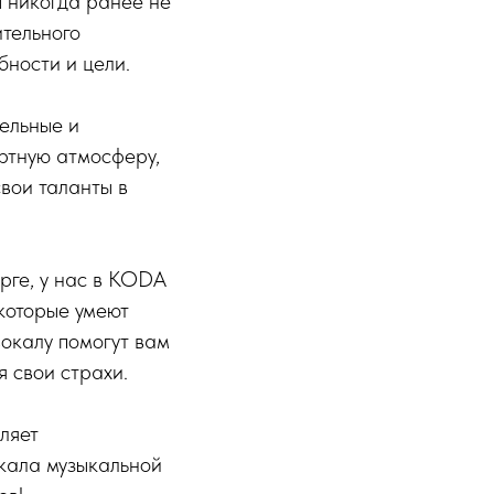
ы никогда ранее не
ительного
бности и цели.
тельные и
ортную атмосферу,
вои таланты в
рге, у нас в KODA
которые умеют
вокалу помогут вам
я свои страхи.
ляет
окала музыкальной