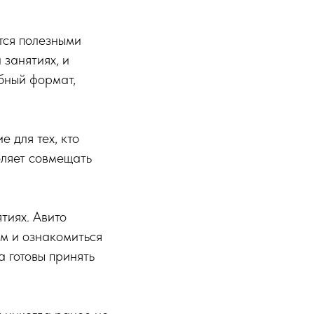
тся полезными
 занятиях, и
обный формат,
 для тех, кто
оляет совмещать
тиях. Авито
ам и ознакомиться
а готовы принять