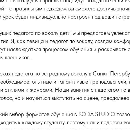
ом по вокалу для взрослых подойдут вам, даже если в
й - с правильным подходом вы сможете достичь знач
 урок будет индивидуально настроен под ваши потре
ущих педагога по вокалу дети, мы предлагаем увлека
ия. Я, как певица и педагог по вокалу, создам комф
гут наслаждаться процессом обучения и раскрывать с
ышленников.
исках педагога по эстрадному вокалу в Санкт-Петербу
еобходимое: опытные и талантливые преподаватели, 
и стилями и жанрами. Наши занятия с педагогом по 
голос, но и научиться выступать на сцене, преодолева
окий выбор форматов обучения в KODA STUDIO позво
ходить к каждому студенту, поэтому наши педагоги в