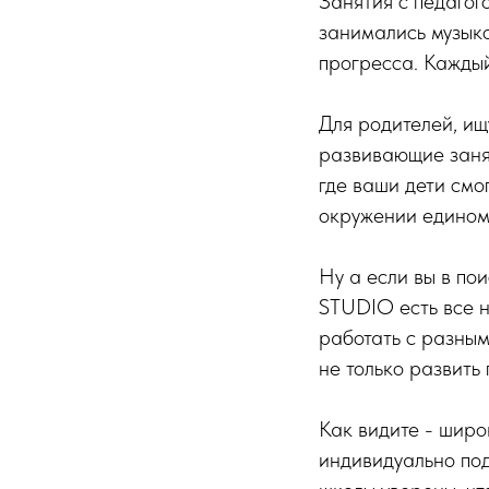
Занятия с педагог
занимались музыко
прогресса. Каждый
Для родителей, ищ
развивающие занят
где ваши дети смо
окружении едином
Ну а если вы в по
STUDIO есть все н
работать с разным
не только развить 
Как видите - шир
индивидуально под