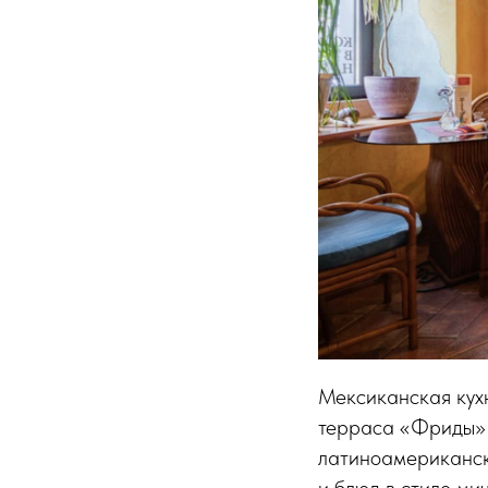
Мексиканская кухн
терраса «Фриды» 
латиноамериканск
и блюд в стиле ми