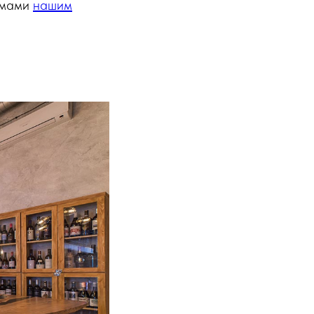
емами
нашим