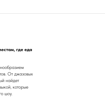
естам, где еда
азнообразием
тов. От джазовых
ый найдет
зыкой, которые
о шоу.