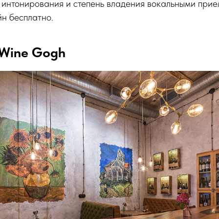
 интонирования и степень владения вокальными при
н бесплатно.
 Wine Gogh