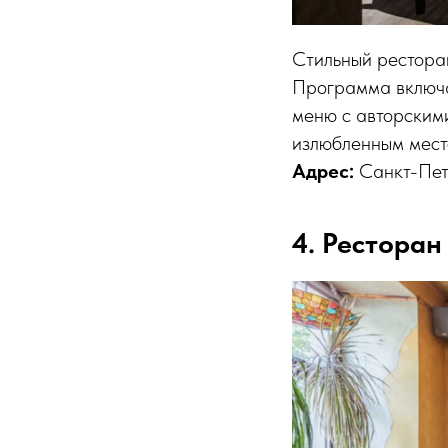
Стильный ресторан
Программа включае
меню с авторскими
излюбленным мест
Aдрес:
Санкт-Пете
4. Ресторан