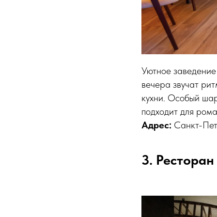
Уютное заведение 
вечера звучат ри
кухни. Особый ша
подходит для рома
Aдрес:
Санкт-Пете
3. Ресторан