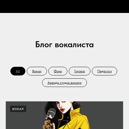
Блог вокалиста
All
Вокал
Фоно
Гитара
Педагоги
Аренда студии вокала
ВОКАЛ