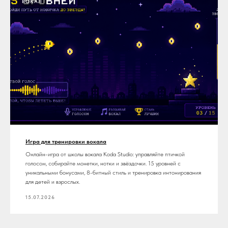
ВОКАЛ
Игра для тренировки вокала
Онлайн-игра от школы вокала Koda Studio: управляйте птичкой
голосом, собирайте монетки, нотки и звёздочки. 15 уровней с
уникальными бонусами, 8-битный стиль и тренировка интонирования
для детей и взрослых.
15.07.2026