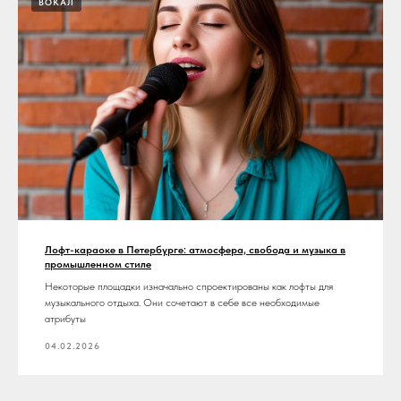
ВОКАЛ
Лофт-караоке в Петербурге: атмосфера, свобода и музыка в
промышленном стиле
Некоторые площадки изначально спроектированы как лофты для
музыкального отдыха. Они сочетают в себе все необходимые
атрибуты
04.02.2026