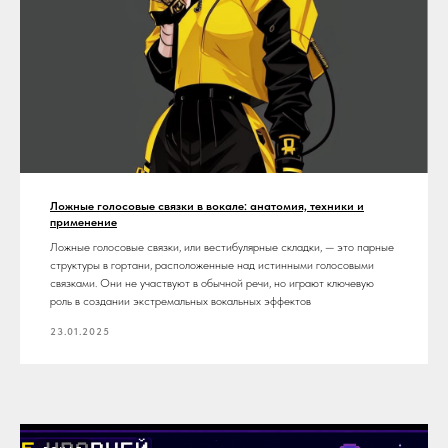
Ложные голосовые связки в вокале: анатомия, техники и
применение
Ложные голосовые связки, или вестибулярные складки, — это парные
структуры в гортани, расположенные над истинными голосовыми
связками. Они не участвуют в обычной речи, но играют ключевую
роль в создании экстремальных вокальных эффектов
23.01.2025