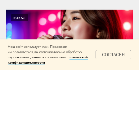
ВОКАЛ
Наш сайт использует куки. Продолжая
им пользоваться, вы соглашаетесь на обработку
СОГЛАСЕН
персональных данных в соответствии с
политикой
конфиденциальности
Караоке с отдельными комнатами в Петербурге: ваш
путеводитель по идеальному вечеру
Караоке-клубы с отдельными комнатами
предлагают идеальный
формат для тех, кто ценит комфорт, качественный звук и отсутствие
посторонних глаз
04.02.2026