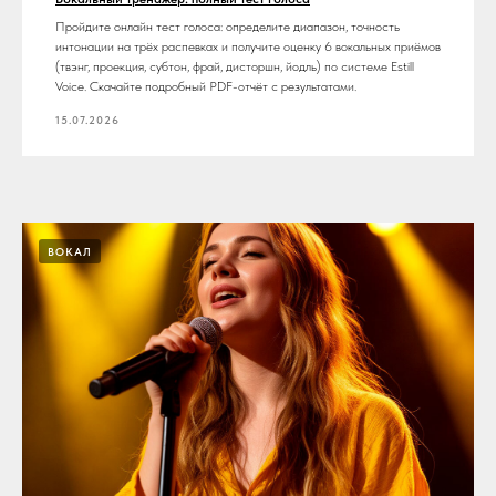
Пройдите онлайн тест голоса: определите диапазон, точность
интонации на трёх распевках и получите оценку 6 вокальных приёмов
(твэнг, проекция, субтон, фрай, дисторшн, йодль) по системе Estill
Voice. Скачайте подробный PDF-отчёт с результатами.
15.07.2026
ВОКАЛ