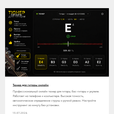
ГИТАРА
Тюнер для гитары онлайн
Профессиональный онлайн тюнер для гитары, бас-гитары и укулеле.
Работает на телефоне и компьютере. Высокая точность,
автоматическое определение струны и ручной режим. Настройте
инструмент за минуту без установки.
15.07.2026