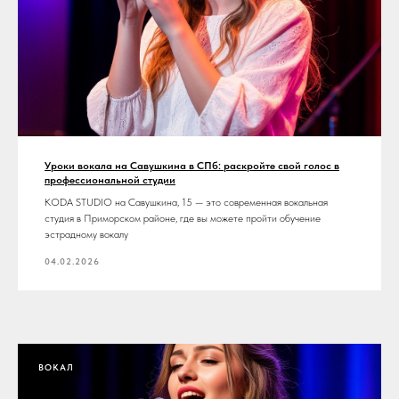
Уроки вокала на Савушкина в СПб: раскройте свой голос в
профессиональной студии
KODA STUDIO на Савушкина, 15 — это современная вокальная
студия в Приморском районе, где вы можете пройти обучение
эстрадному вокалу
04.02.2026
ВОКАЛ